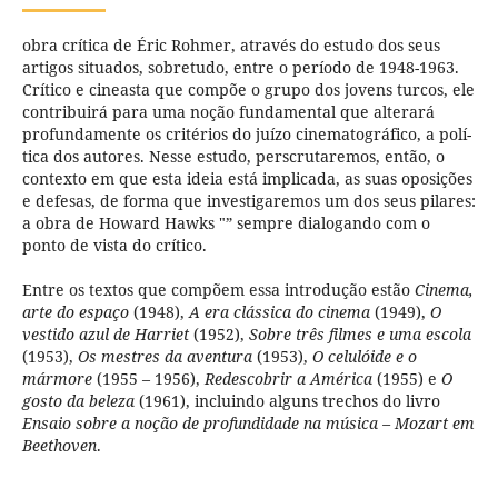
obra crí­tica de Éric Rohmer, através do estudo dos seus
artigos situados, sobretudo, entre o perí­odo de 1948-1963.
Crí­tico e cineasta que compõe o grupo dos jovens turcos, ele
contribuirá para uma noção fundamental que alterará
profundamente os critérios do juí­zo cinematográfico, a polí­
tica dos autores. Nesse estudo, perscrutaremos, então, o
contexto em que esta ideia está implicada, as suas oposições
e defesas, de forma que investigaremos um dos seus pilares:
a obra de Howard Hawks "” sempre dialogando com o
ponto de vista do crí­tico.
Entre os textos que compõem essa introdução estão
Cinema,
arte do espaço
(1948),
A era clássica do cinema
(1949),
O
vestido azul de Harriet
(1952),
Sobre três filmes e uma escola
(1953),
Os mestres da aventura
(1953),
O celulóide e o
mármore
(1955 – 1956),
Redescobrir a América
(1955) e
O
gosto da beleza
(1961), incluindo alguns trechos do livro
Ensaio sobre a noção de profundidade na música – Mozart em
Beethoven
.