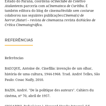
Estado do Paraná, coordena o
Cineclube do Coletivo
Atalante
em parceria com a
Cinemateca de Curitiba
. É
também editora do blog de cinema
Vestido sem costura
e
colaborou nas seguintes publicações:
Cinema(s) de
horror
,
Hatari – revista de cinema
ena revista do
Núcleo de
Crí­tica Cinematográfica
.
REFERÊNCIAS
Referências
BAECQUE, Antoine de. Cinefilia: invenção de um olhar,
história de uma cultura, 1944-1968. Trad. André Telles, São
Paulo: Cosac Naify, 2010.
BAZIN, André. "De la politique des auteurs". Cahiers du
cinéma, nº 70, abril de 1957.