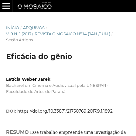
INÍCIO
/
ARQUIVOS
/
V. 9 N. 1 (2017): REVISTA O MOSAICO Nº 14 (JAN./JUN.)
/
Seção Artigos
Eficácia do gênio
Letícia Weber Jarek
Bacharel em Cinema e Audiovisual pela UNESPAR -
Faculdade de Artes do Paraná.
DOI:
https://doi.org/10.33871/21750769.2017.9.1.1892
RESUMO
Esse trabalho empreende uma investigação da