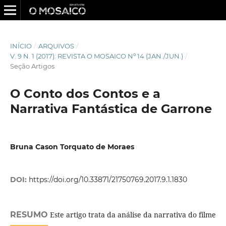
INÍCIO
/
ARQUIVOS
/
V. 9 N. 1 (2017): REVISTA O MOSAICO Nº 14 (JAN./JUN.)
/
Seção Artigos
O Conto dos Contos e a
Narrativa Fantástica de Garrone
Bruna Cason Torquato de Moraes
DOI:
https://doi.org/10.33871/21750769.2017.9.1.1830
RESUMO
Este artigo trata da análise da narrativa do filme