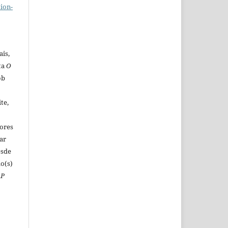
ion-
ais,
ta
O
ob
o
te,
tores
ar
esde
o(s)
AP