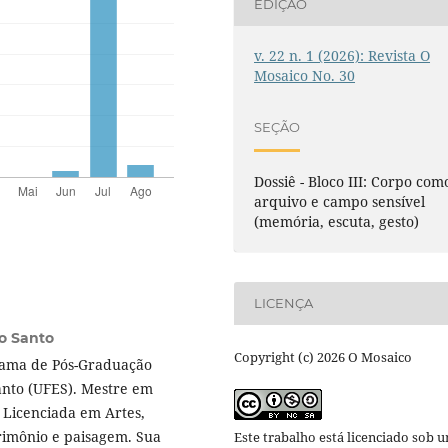
EDIÇÃO
v. 22 n. 1 (2026): Revista O
Mosaico No. 30
SEÇÃO
Dossiê - Bloco III: Corpo com
arquivo e campo sensível
(memória, escuta, gesto)
LICENÇA
to Santo
Copyright (c) 2026 O Mosaico
grama de Pós-Graduação
anto (UFES). Mestre em
e Licenciada em Artes,
rimônio e paisagem. Sua
Este trabalho está licenciado sob 