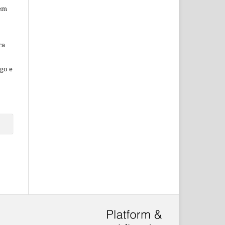
sem
ra
go e