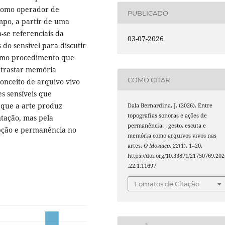
 como operador de
PUBLICADO
mpo, a partir de uma
se referenciais da
03-07-2026
 do sensível para discutir
como procedimento que
ntrastar memória
COMO CITAR
onceito de arquivo vivo
es sensíveis que
 que a arte produz
Dala Bernardina, J. (2026). Entre
topografias sonoras e ações de
tação, mas pela
permanência: : gesto, escuta e
pção e permanência no
memória como arquivos vivos nas
artes.
O Mosaico
,
22
(1), 1–20.
https://doi.org/10.33871/21750769.202
.22.1.11697
Fomatos de Citação