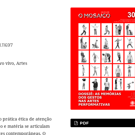
1.11697
vo vivo, Artes
 prática ética de atenção
PDF
 e matéria se articulam
tes contemporâneas. O