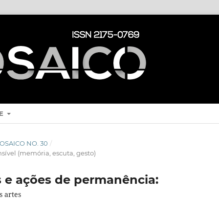
RE
 MOSAICO NO. 30
/
nsível (memória, escuta, gesto)
s e ações de permanência:
s artes