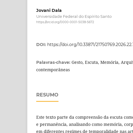
Jovani Dala
Universidade Federal do Espírito Santo
https://orcid.org/0000-0001-5038-5672
DOI:
https://doi.org/10.33871/21750769.2026.22.
Gesto, Escuta, Memória, Arqui
Palavras-chave:
contemporâneas
RESUMO
Este texto parte da compreensão da escuta como
e permanência, analisando como memória, corpo
em diferentes regimes de temporalidade nas ar