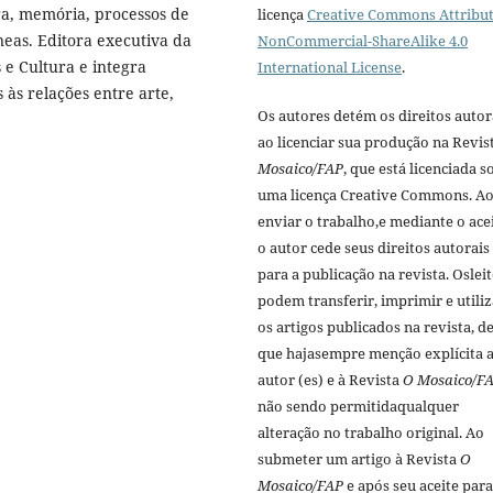
ra, memória, processos de
licença
Creative Commons Attribut
neas. Editora executiva da
NonCommercial-ShareAlike 4.0
 e Cultura e integra
International License
.
s às relações entre arte,
Os autores detém os direitos autor
ao licenciar sua produção na Revis
Mosaico/FAP
, que está licenciada s
uma licença Creative Commons. A
enviar o trabalho,e mediante o acei
o autor cede seus direitos autorais
para a publicação na revista. Oslei
podem transferir, imprimir e utiliz
os artigos publicados na revista, d
que hajasempre menção explí­cita a
autor (es) e à Revista
O Mosaico/F
não sendo permitidaqualquer
alteração no trabalho original. Ao
submeter um artigo à Revista
O
Mosaico/FAP
e após seu aceite para