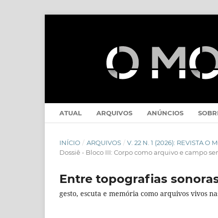
ATUAL
ARQUIVOS
ANÚNCIOS
SOB
INÍCIO
/
ARQUIVOS
/
V. 22 N. 1 (2026): REVISTA O
Dossiê - Bloco III: Corpo como arquivo e campo se
Entre topografias sonora
gesto, escuta e memória como arquivos vivos na