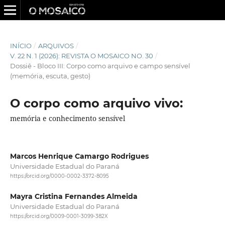
INÍCIO
/
ARQUIVOS
/
V. 22 N. 1 (2026): REVISTA O MOSAICO NO. 30
/
Dossiê - Bloco III: Corpo como arquivo e campo sensível
(memória, escuta, gesto)
O corpo como arquivo vivo:
memória e conhecimento sensível
Marcos Henrique Camargo Rodrigues
Universidade Estadual do Paraná
https://orcid.org/0000-0002-3372-8095
Mayra Cristina Fernandes Almeida
Universidade Estadual do Paraná
https://orcid.org/0009-0001-3099-382X