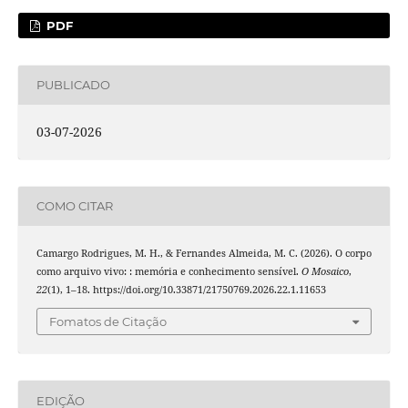
PDF
PUBLICADO
03-07-2026
COMO CITAR
Camargo Rodrigues, M. H., & Fernandes Almeida, M. C. (2026). O corpo
como arquivo vivo: : memória e conhecimento sensível.
O Mosaico
,
22
(1), 1–18. https://doi.org/10.33871/21750769.2026.22.1.11653
Fomatos de Citação
EDIÇÃO