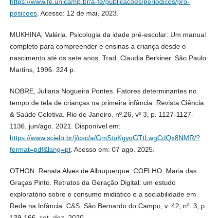
https://www.fe.unicamp.br/a-fe/publicacoes/periodicos/pro-
posicoes
. Acesso: 12 de mai, 2023.
MUKHINA, Valéria. Psicologia da idade pré-escolar: Um manual
completo para compreender e ensinas a criança desde o
nascimento até os sete anos. Trad. Claudia Berkiner. São Paulo:
Martins, 1996. 324 p.
NOBRE, Juliana Nogueira Pontes. Fatores determinantes no
tempo de tela de crianças na primeira infância. Revista Ciência
& Saúde Coletiva. Rio de Janeiro. nº.26, vº 3, p. 1127-1127-
1136, jun/ago. 2021. Disponível em:
https://www.scielo.br/j/csc/a/GmStpKgyqGTtLwgCdQx8NMR/?
format=pdf&lang=pt
. Acesso em: 07 ago. 2025.
OTHON. Renata Alves de Albuquerque. COELHO. Maria das
Graças Pinto. Retratos da Geração Digital: um estudo
exploratório sobre o consumo midiático e a sociabilidade em
Rede na Infância. C&S. São Bernardo do Campo, v. 42, nº. 3, p.
139-166, set.-dez. 2020.