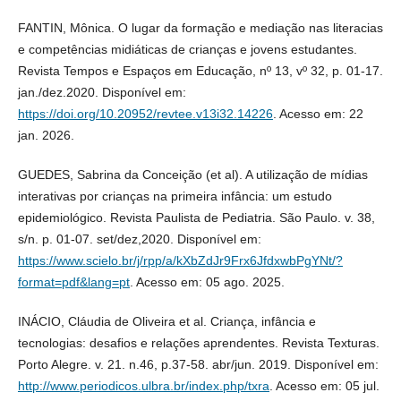
FANTIN, Mônica. O lugar da formação e mediação nas literacias
e competências midiáticas de crianças e jovens estudantes.
Revista Tempos e Espaços em Educação, nº 13, vº 32, p. 01-17.
jan./dez.2020. Disponível em:
https://doi.org/10.20952/revtee.v13i32.14226
. Acesso em: 22
jan. 2026.
GUEDES, Sabrina da Conceição (et al). A utilização de mídias
interativas por crianças na primeira infância: um estudo
epidemiológico. Revista Paulista de Pediatria. São Paulo. v. 38,
s/n. p. 01-07. set/dez,2020. Disponível em:
https://www.scielo.br/j/rpp/a/kXbZdJr9Frx6JfdxwbPgYNt/?
format=pdf&lang=pt
. Acesso em: 05 ago. 2025.
INÁCIO, Cláudia de Oliveira et al. Criança, infância e
tecnologias: desafios e relações aprendentes. Revista Texturas.
Porto Alegre. v. 21. n.46, p.37-58. abr/jun. 2019. Disponível em:
http://www.periodicos.ulbra.br/index.php/txra
. Acesso em: 05 jul.