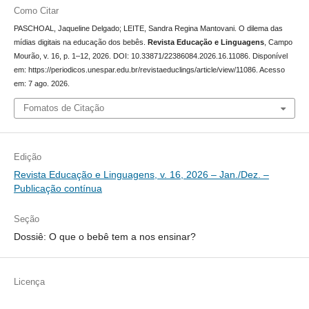
Como Citar
PASCHOAL, Jaqueline Delgado; LEITE, Sandra Regina Mantovani. O dilema das
mídias digitais na educação dos bebês.
Revista Educação e Linguagens
, Campo
Mourão, v. 16, p. 1–12, 2026. DOI: 10.33871/22386084.2026.16.11086. Disponível
em: https://periodicos.unespar.edu.br/revistaeduclings/article/view/11086. Acesso
em: 7 ago. 2026.
Fomatos de Citação
Edição
Revista Educação e Linguagens, v. 16, 2026 – Jan./Dez. –
Publicação contínua
Seção
Dossiê: O que o bebê tem a nos ensinar?
Licença