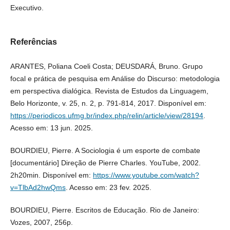
Executivo.
Referências
ARANTES, Poliana Coeli Costa; DEUSDARÁ, Bruno. Grupo
focal e prática de pesquisa em Análise do Discurso: metodologia
em perspectiva dialógica. Revista de Estudos da Linguagem,
Belo Horizonte, v. 25, n. 2, p. 791-814, 2017. Disponível em:
https://periodicos.ufmg.br/index.php/relin/article/view/28194
.
Acesso em: 13 jun. 2025.
BOURDIEU, Pierre. A Sociologia é um esporte de combate
[documentário] Direção de Pierre Charles. YouTube, 2002.
2h20min. Disponível em:
https://www.youtube.com/watch?
v=TlbAd2hwQms
. Acesso em: 23 fev. 2025.
BOURDIEU, Pierre. Escritos de Educação. Rio de Janeiro:
Vozes, 2007, 256p.