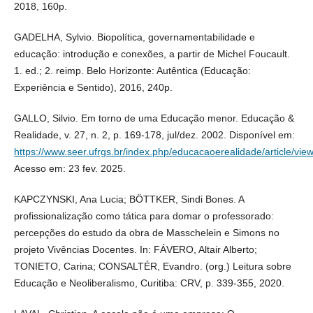
2018, 160p.
GADELHA, Sylvio. Biopolítica, governamentabilidade e
educação: introdução e conexões, a partir de Michel Foucault.
1. ed.; 2. reimp. Belo Horizonte: Autêntica (Educação:
Experiência e Sentido), 2016, 240p.
GALLO, Silvio. Em torno de uma Educação menor. Educação &
Realidade, v. 27, n. 2, p. 169-178, jul/dez. 2002. Disponível em:
https://www.seer.ufrgs.br/index.php/educacaoerealidade/article/vi
Acesso em: 23 fev. 2025.
KAPCZYNSKI, Ana Lucia; BÖTTKER, Sindi Bones. A
profissionalização como tática para domar o professorado:
percepções do estudo da obra de Masschelein e Simons no
projeto Vivências Docentes. In: FÁVERO, Altair Alberto;
TONIETO, Carina; CONSALTÉR, Evandro. (org.) Leitura sobre
Educação e Neoliberalismo, Curitiba: CRV, p. 339-355, 2020.