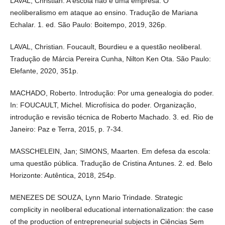
LAVAL, Christian. A escola não é uma empresa: O
neoliberalismo em ataque ao ensino. Tradução de Mariana
Echalar. 1. ed. São Paulo: Boitempo, 2019, 326p.
LAVAL, Christian. Foucault, Bourdieu e a questão neoliberal.
Tradução de Márcia Pereira Cunha, Nilton Ken Ota. São Paulo:
Elefante, 2020, 351p.
MACHADO, Roberto. Introdução: Por uma genealogia do poder.
In: FOUCAULT, Michel. Microfísica do poder. Organização,
introdução e revisão técnica de Roberto Machado. 3. ed. Rio de
Janeiro: Paz e Terra, 2015, p. 7-34.
MASSCHELEIN, Jan; SIMONS, Maarten. Em defesa da escola:
uma questão pública. Tradução de Cristina Antunes. 2. ed. Belo
Horizonte: Autêntica, 2018, 254p.
MENEZES DE SOUZA, Lynn Mario Trindade. Strategic
complicity in neoliberal educational internationalization: the case
of the production of entrepreneurial subjects in Ciências Sem