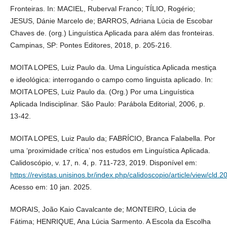
Fronteiras. In: MACIEL, Ruberval Franco; TÍLIO, Rogério;
JESUS, Dánie Marcelo de; BARROS, Adriana Lúcia de Escobar
Chaves de. (org.) Linguística Aplicada para além das fronteiras.
Campinas, SP: Pontes Editores, 2018, p. 205-216.
MOITA LOPES, Luiz Paulo da. Uma Linguística Aplicada mestiça
e ideológica: interrogando o campo como linguista aplicado. In:
MOITA LOPES, Luiz Paulo da. (Org.) Por uma Linguística
Aplicada Indisciplinar. São Paulo: Parábola Editorial, 2006, p.
13-42.
MOITA LOPES, Luiz Paulo da; FABRÍCIO, Branca Falabella. Por
uma ‘proximidade crítica’ nos estudos em Linguística Aplicada.
Calidoscópio, v. 17, n. 4, p. 711-723, 2019. Disponível em:
https://revistas.unisinos.br/index.php/calidoscopio/article/view/cld.
Acesso em: 10 jan. 2025.
MORAIS, João Kaio Cavalcante de; MONTEIRO, Lúcia de
Fátima; HENRIQUE, Ana Lúcia Sarmento. A Escola da Escolha