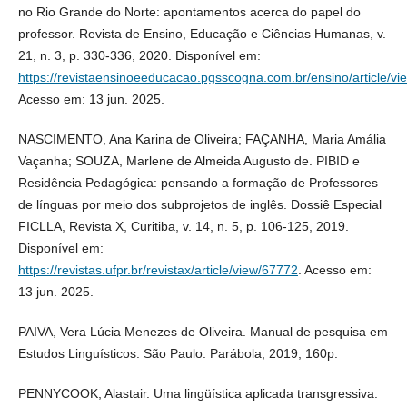
no Rio Grande do Norte: apontamentos acerca do papel do
professor. Revista de Ensino, Educação e Ciências Humanas, v.
21, n. 3, p. 330-336, 2020. Disponível em:
https://revistaensinoeeducacao.pgsscogna.com.br/ensino/article/vi
Acesso em: 13 jun. 2025.
NASCIMENTO, Ana Karina de Oliveira; FAÇANHA, Maria Amália
Vaçanha; SOUZA, Marlene de Almeida Augusto de. PIBID e
Residência Pedagógica: pensando a formação de Professores
de línguas por meio dos subprojetos de inglês. Dossiê Especial
FICLLA, Revista X, Curitiba, v. 14, n. 5, p. 106-125, 2019.
Disponível em:
https://revistas.ufpr.br/revistax/article/view/67772
. Acesso em:
13 jun. 2025.
PAIVA, Vera Lúcia Menezes de Oliveira. Manual de pesquisa em
Estudos Linguísticos. São Paulo: Parábola, 2019, 160p.
PENNYCOOK, Alastair. Uma lingüística aplicada transgressiva.