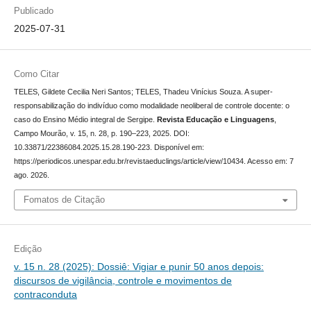
Publicado
2025-07-31
Como Citar
TELES, Gildete Cecilia Neri Santos; TELES, Thadeu Vinícius Souza. A super-
responsabilização do indivíduo como modalidade neoliberal de controle docente: o
caso do Ensino Médio integral de Sergipe.
Revista Educação e Linguagens
,
Campo Mourão, v. 15, n. 28, p. 190–223, 2025. DOI:
10.33871/22386084.2025.15.28.190-223. Disponível em:
https://periodicos.unespar.edu.br/revistaeduclings/article/view/10434. Acesso em: 7
ago. 2026.
Fomatos de Citação
Edição
v. 15 n. 28 (2025): Dossiê: Vigiar e punir 50 anos depois:
discursos de vigilância, controle e movimentos de
contraconduta