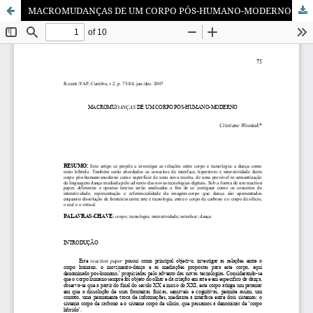
MACROMUDANÇAS DE UM CORPO PÓS-HUMANO-MODERNO