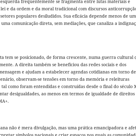
esquerda frequentemente se fragmenta entre lutas materiais e
a lei e da ordem e da moral tradicional com discursos anticorrupçã
m setores populares desiludidos. Sua eficácia depende menos de u
, uma comunicação direta, sem mediações, que canaliza a indigna
eita tem se posicionado, de forma crescente, numa guerra cultural
nte. A direita também se beneficiou das redes sociais e dos
 mensagem e ajudam a estabelecer agendas cotidianas em torno d
cenário, observam-se tensões em torno da memória e releituras
 tal como foram entendidas e construídas desde o final do século 
entar desigualdades, ao menos em termos de igualdade de direitos
IA+.
ricana não é mera divulgação, mas uma prática emancipadora e afet
erpretar símbolos nacionais e criar espaços nos quais as comunidad