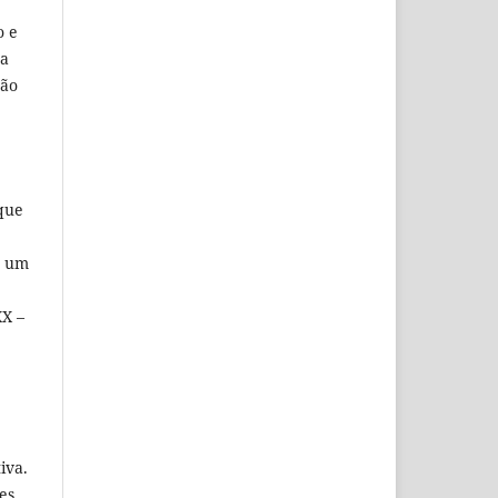
o e
ma
ção
 que
e um
XX –
iva.
es