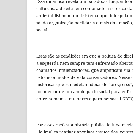
Essa dinâmica revela um paradoxo. Enquanto a 
culturais, a direita tem combinado a retórica d
antiestablishment (anti-sistema) que interpela
sólida organização partidária e mais da emoção
social.
Essas são as condições em que a política de dir
a esquerda nem sempre tem enfrentado abertame
chamados influenciadores, que amplificam sua
retorno a modos de vida conservadores. Nesse 
históricas que remodelam ideias de “progresso”,
no interior de um amplo pacto social para enfr
entre homens e mulheres e para pessoas LGBTQ
Por essas razões, a história pública latino-ame
Ela implica reativar arquivos esquecidos, reint