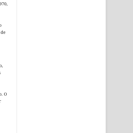
970,
o
 de
o,
s
o. O
r