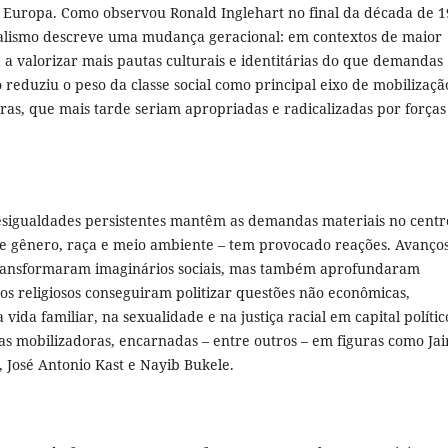
 Europa. Como observou Ronald Inglehart no final da década de 1
ialismo descreve uma mudança geracional: em contextos de maior
a valorizar mais pautas culturais e identitárias do que demandas
 reduziu o peso da classe social como principal eixo de mobilizaçã
ras, que mais tarde seriam apropriadas e radicalizadas por forças
esigualdades persistentes mantêm as demandas materiais no centr
re gênero, raça e meio ambiente – tem provocado reações. Avanço
) transformaram imaginários sociais, mas também aprofundaram
s religiosos conseguiram politizar questões não econômicas,
ida familiar, na sexualidade e na justiça racial em capital polític
s mobilizadoras, encarnadas – entre outros – em figuras como Jai
i, José Antonio Kast e Nayib Bukele.