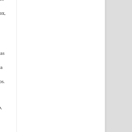
ox,
tas
ra
os.
o
,