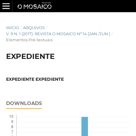
INÍCIO
/
ARQUIVOS
/
V. 9 N. 1 (2017): REVISTA O MOSAICO Nº 14 (JAN./JUN.)
/
Elementos Pré-textuais
EXPEDIENTE
EXPEDIENTE EXPEDIENTE
DOWNLOADS