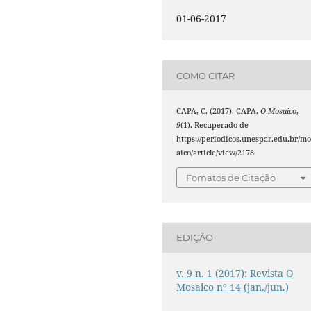
01-06-2017
COMO CITAR
CAPA, C. (2017). CAPA.
O Mosaico
,
9
(1). Recuperado de
https://periodicos.unespar.edu.br/mo
aico/article/view/2178
Fomatos de Citação
EDIÇÃO
v. 9 n. 1 (2017): Revista O
Mosaico nº 14 (jan./jun.)