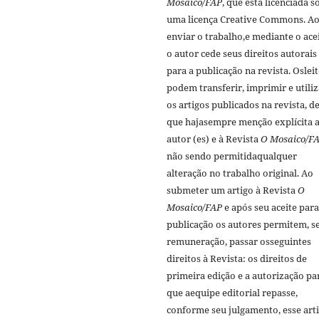
Mosaico/FAP
, que está licenciada s
uma licença Creative Commons. A
enviar o trabalho,e mediante o acei
o autor cede seus direitos autorais
para a publicação na revista. Oslei
podem transferir, imprimir e utiliz
os artigos publicados na revista, d
que hajasempre menção explí­cita a
autor (es) e à Revista
O Mosaico/F
não sendo permitidaqualquer
alteração no trabalho original. Ao
submeter um artigo à Revista
O
Mosaico/FAP
e após seu aceite para
publicação os autores permitem, 
remuneração, passar osseguintes
direitos à Revista: os direitos de
primeira edição e a autorização pa
que aequipe editorial repasse,
conforme seu julgamento, esse arti