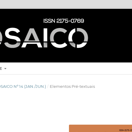
RE
MOSAICO Nº 14 (JAN./JUN.)
/
Elementos Pré-textuais