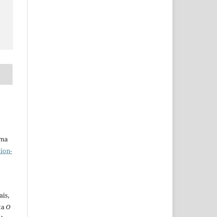
uma
ion-
ais,
ta
O