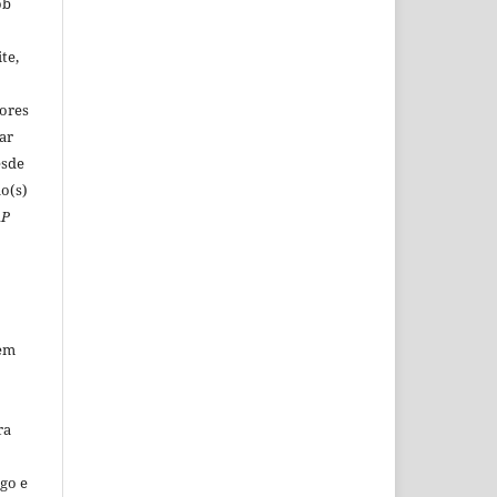
ob
o
te,
tores
ar
esde
o(s)
AP
sem
ra
go e