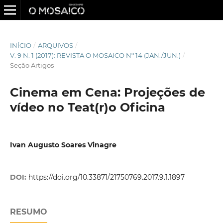
INÍCIO
/
ARQUIVOS
/
V. 9 N. 1 (2017): REVISTA O MOSAICO Nº 14 (JAN./JUN.)
/
Seção Artigos
Cinema em Cena: Projeções de
ví­deo no Teat(r)o Oficina
Ivan Augusto Soares Vinagre
DOI:
https://doi.org/10.33871/21750769.2017.9.1.1897
RESUMO