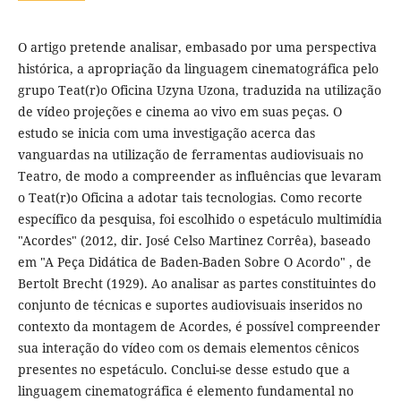
O artigo pretende analisar, embasado por uma perspectiva
histórica, a apropriação da linguagem cinematográfica pelo
grupo Teat(r)o Oficina Uzyna Uzona, traduzida na utilização
de ví­deo projeções e cinema ao vivo em suas peças. O
estudo se inicia com uma investigação acerca das
vanguardas na utilização de ferramentas audiovisuais no
Teatro, de modo a compreender as influências que levaram
o Teat(r)o Oficina a adotar tais tecnologias. Como recorte
especí­fico da pesquisa, foi escolhido o espetáculo multimí­dia
"Acordes" (2012, dir. José Celso Martinez Corrêa), baseado
em "A Peça Didática de Baden-Baden Sobre O Acordo" , de
Bertolt Brecht (1929). Ao analisar as partes constituintes do
conjunto de técnicas e suportes audiovisuais inseridos no
contexto da montagem de Acordes, é possí­vel compreender
sua interação do ví­deo com os demais elementos cênicos
presentes no espetáculo. Conclui-se desse estudo que a
linguagem cinematográfica é elemento fundamental no