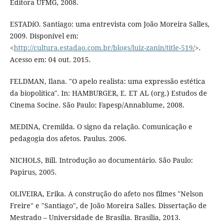
Editora UFMG, 2008.
ESTADíO. Santiago: uma entrevista com João Moreira Salles,
2009. Disponí­vel em:
<
http://cultura.estadao.com.br/blogs/luiz-zanin/title-519/
>.
Acesso em: 04 out. 2015.
FELDMAN, Ilana. "O apelo realista: uma expressão estética
da biopolí­tica". In: HAMBURGER, E. ET AL (org.) Estudos de
Cinema Socine. São Paulo: Fapesp/Annablume, 2008.
MEDINA, Cremilda. O signo da relação. Comunicação e
pedagogia dos afetos. Paulus. 2006.
NICHOLS, Bill. Introdução ao documentário. São Paulo:
Papirus, 2005.
OLIVEIRA, Erika. A construção do afeto nos filmes "Nelson
Freire" e "Santiago", de João Moreira Salles. Dissertação de
Mestrado – Universidade de Brasí­lia. Brasí­lia, 2013.