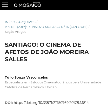
INÍCIO
/
ARQUIVOS
/
V. 9 N. 1 (2017): REVISTA O MOSAICO Nº 14 (JAN./JUN.)
/
Seção Artigos
SANTIAGO: O CINEMA DE
AFETOS DE JOÃO MOREIRA
SALLES
Túlio Souza Vasconcelos
Especialista em Estudos Cinematográficos pela Universidade
Católica de Pernambuco, Unicap
DOI:
https://doi.org/10.33871/21750769.2017.9.1.1814