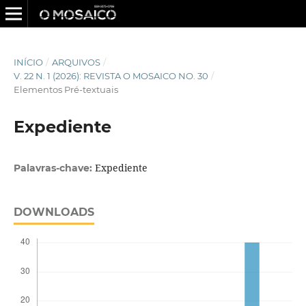
INÍCIO
/
ARQUIVOS
/
V. 22 N. 1 (2026): REVISTA O MOSAICO NO. 30
/
Elementos Pré-textuais
Expediente
Expediente
Palavras-chave:
DOWNLOADS