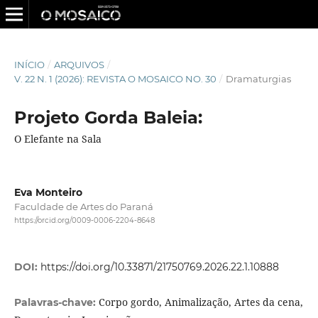
INÍCIO
/
ARQUIVOS
/
V. 22 N. 1 (2026): REVISTA O MOSAICO NO. 30
/
Dramaturgias
Projeto Gorda Baleia:
O Elefante na Sala
Eva Monteiro
Faculdade de Artes do Paraná
https://orcid.org/0009-0006-2204-8648
DOI:
https://doi.org/10.33871/21750769.2026.22.1.10888
Corpo gordo, Animalização, Artes da cena,
Palavras-chave: