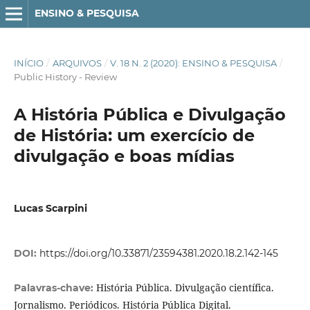
ENSINO & PESQUISA
INÍCIO
/
ARQUIVOS
/
V. 18 N. 2 (2020): ENSINO & PESQUISA
/
Public History - Review
A História Pública e Divulgação
de História: um exercí­cio de
divulgação e boas mí­dias
Lucas Scarpini
DOI:
https://doi.org/10.33871/23594381.2020.18.2.142-145
História Pública. Divulgação cientí­fica.
Palavras-chave:
Jornalismo. Periódicos. História Pública Digital.