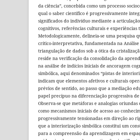
da ciência”, concebida como um processo socioc
qual o saber científico é progressivamente inte
significados do indivíduo mediante a articulaçã
cognitivos, referências culturais e experiências t
Metodologicamente, delineia-se uma pesquisa qu
crítico-interpretativa, fundamentada na Análise
triangulação de dados sob a ótica da cristalizaç
reside na verificação da consolidação da aprend
na análise de indícios iniciais de ancoragem cogn
simbólica, aqui denominados “pistas de interiori
indicam que elementos afetivos e culturais op
prévios de sentido, ao passo que a mediação e
papel precípuo na diferenciação progressiva de c
Observa-se que metáforas e analogias oriundas
como mecanismos iniciais de acesso ao conheci
progressivamente tensionadas em direção ao rig
que a interiorização simbólica constitui um cons
para a compreensão da aprendizagem em espaç