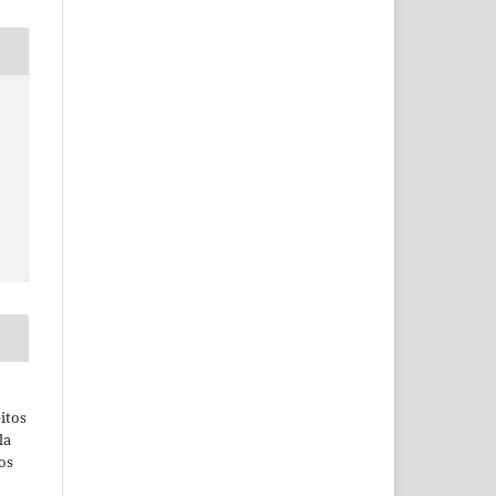
itos
la
os