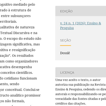
ognitivo mediado pelo
grado à estrutura de
EDIÇÃO
o entre subsunçores
erritoriais.
v. 24 n. 1 (2026): Ensino &
alitativa de natureza
Pesquisa
 Textual Discursiva e na
ão. O escopo do estudo não
SEÇÃO
izagem significativa, mas
itiva e ressignificação
Dossiê
zação”. Os resultados
eram como organizadores
ducativa desempenha
onceitos científicos.
LICENÇA
 do cotidiano funcionam
Uma vez aceito o texto, o autor
mento, sendo
autoriza sua publicação na Revista
Ensino & Pesquisa, cedendo os dire
or conceitual. Conclui-se
autorais e responsabilizando-se pe
tructo analítico promissor
veracidade das fontes citadas e pel
os não formais,
créditos das citações.