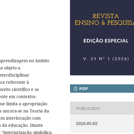
e aprendizagem no âmbito
o objeto a
terdisciplinar
ca referente à
PDF
ento científico e os
mente em contextos
que limita a apropriação
PUBLICADO
ca ancora-se na Teoria da
 em interlocução com
2026-05-02
as da educação. Diante
e “interiorização simbólica