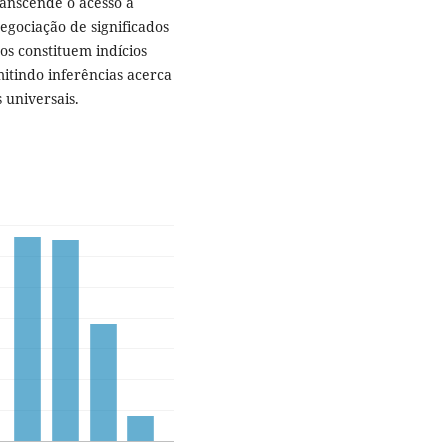
ranscende o acesso à
egociação de significados
dos constituem indícios
itindo inferências acerca
 universais.