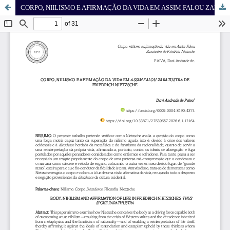
CORPO, NIILISMO E AFIRMAÇÃO DA VIDA EM ASSIM FALOU ZARATUSTRA DE FRIEDRICH NIETZSCHE