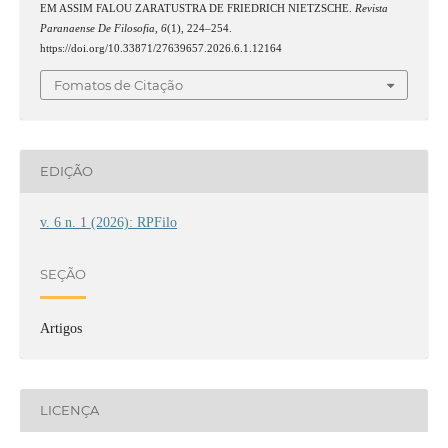
EM ASSIM FALOU ZARATUSTRA DE FRIEDRICH NIETZSCHE.
Revista
Paranaense De Filosofia
,
6
(1), 224–254.
https://doi.org/10.33871/27639657.2026.6.1.12164
Fomatos de Citação
EDIÇÃO
v. 6 n. 1 (2026): RPFilo
SEÇÃO
Artigos
LICENÇA