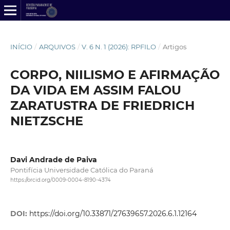
INÍCIO
/
ARQUIVOS
/
V. 6 N. 1 (2026): RPFILO
/
Artigos
CORPO, NIILISMO E AFIRMAÇÃO
DA VIDA EM ASSIM FALOU
ZARATUSTRA DE FRIEDRICH
NIETZSCHE
Davi Andrade de Paiva
Pontifícia Universidade Católica do Paraná
https://orcid.org/0009-0004-8190-4374
DOI:
https://doi.org/10.33871/27639657.2026.6.1.12164