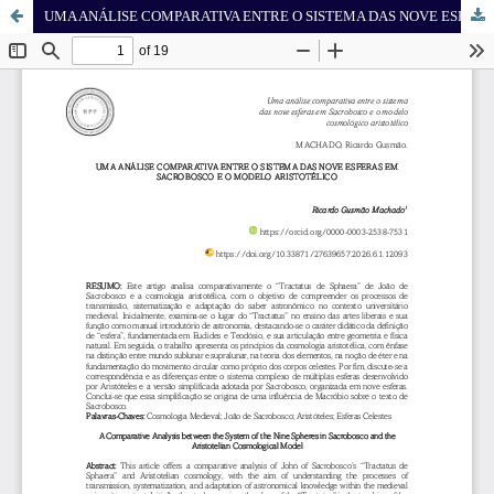
UMA ANÁLISE COMPARATIVA ENTRE O SISTEMA DAS NOVE ESFERAS EM SACROBOSCO E O MODELO COSMOLÓGICO ARISTOTÉLICO