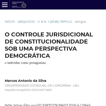
INÍCIO
/
ARQUIVOS
/
V. 6 N. 1 (2026): RPFILO
/
Artigos
O CONTROLE JURISDICIONAL
DE CONSTITUCIONALIDADE
SOB UMA PERSPECTIVA
DEMOCRÁTICA
o indivíduo como protagonista
Marcos Antonio da Silva
UNIVERSIDADE ESTADUAL DE LONDRINA - UEL
https://orcid.org/0000-0003-0007-6630
DOI:
https://doi.org/10.33871/27639657.2026.6.1.11945