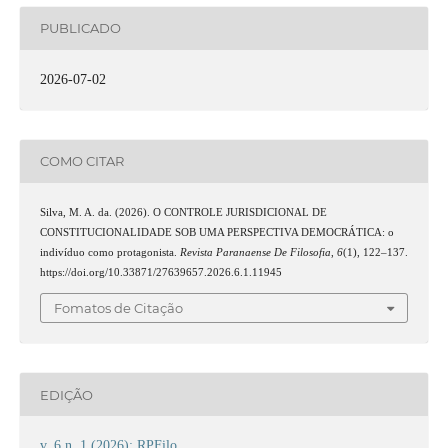
PUBLICADO
2026-07-02
COMO CITAR
Silva, M. A. da. (2026). O CONTROLE JURISDICIONAL DE
CONSTITUCIONALIDADE SOB UMA PERSPECTIVA DEMOCRÁTICA: o
indivíduo como protagonista.
Revista Paranaense De Filosofia
,
6
(1), 122–137.
https://doi.org/10.33871/27639657.2026.6.1.11945
Fomatos de Citação
EDIÇÃO
v. 6 n. 1 (2026): RPFilo