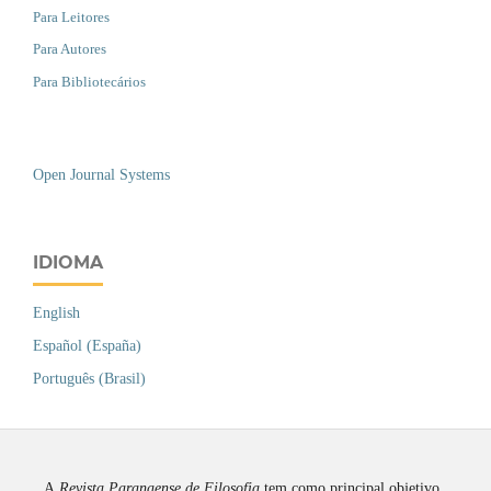
Para Leitores
Para Autores
Para Bibliotecários
Open Journal Systems
IDIOMA
English
Español (España)
Português (Brasil)
A
Revista
Paranaense de Filosofia
tem como principal objetivo