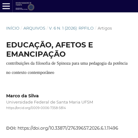
INÍCIO
/
ARQUIVOS
/
V. 6 N. 1 (2026): RPFILO
/
Artigos
EDUCAÇÃO, AFETOS E
EMANCIPAÇÃO
contribuições da filosofia de Spinoza para uma pedagogia da potência
no contexto contemporâneo
Marco da Silva
Universidade Federal de Santa Maria UFSM
https://orcid.org/0009-0006-7358-5814
DOI:
https://doi.org/10.33871/27639657.2026.6.1.11496