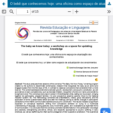
O bebê que conhecemos hoje: uma oficina como espaço de atualização dos conhecimentos