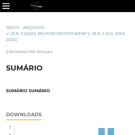
INÍCIO
/
ARQUIVOS
/
V. 23 N. 2 (2020): REVISTA CIENTÍ­FICA/FAP V. 23 N. 2 (JUL./DEZ.
2020)
/
Elementos Pré-Textuais
SUMÁRIO
SUMÁRIO SUMÁRIO
DOWNLOADS