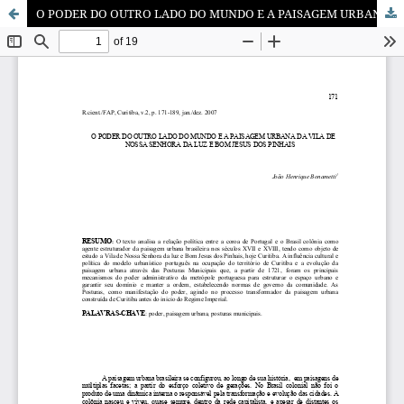
O PODER DO OUTRO LADO DO MUNDO E A PAISAGEM URBANA DA VILA DE NOSSA SENHORA DA LUZ E BOM JESUS DOS PINHAIS