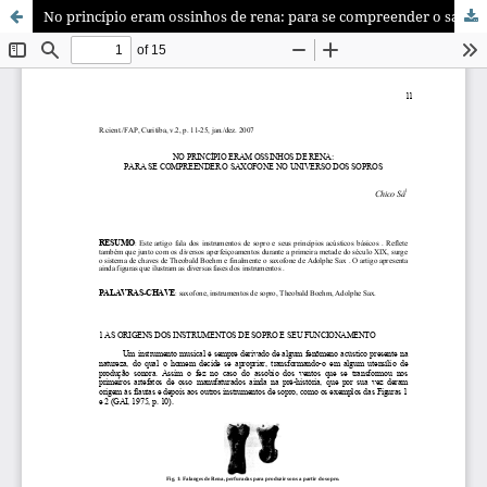
No princí­pio eram ossinhos de rena: para se compreender o saxofone no universo dos sopros