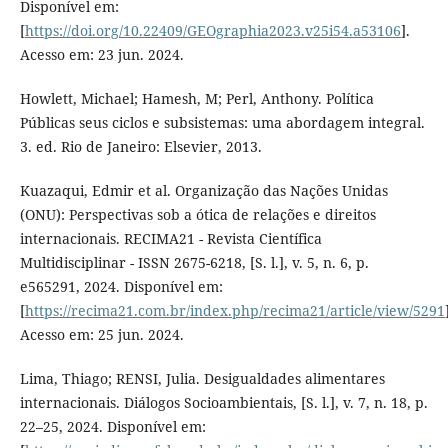
Disponível em:
[
https://doi.org/10.22409/GEOgraphia2023.v25i54.a53106
].
Acesso em: 23 jun. 2024.
Howlett, Michael; Hamesh, M; Perl, Anthony. Política
Públicas seus ciclos e subsistemas: uma abordagem integral.
3. ed. Rio de Janeiro: Elsevier, 2013.
Kuazaqui, Edmir et al. Organização das Nações Unidas
(ONU): Perspectivas sob a ótica de relações e direitos
internacionais. RECIMA21 - Revista Científica
Multidisciplinar - ISSN 2675-6218, [S. l.], v. 5, n. 6, p.
e565291, 2024. Disponível em:
[
https://recima21.com.br/index.php/recima21/article/view/5291
Acesso em: 25 jun. 2024.
Lima, Thiago; RENSI, Julia. Desigualdades alimentares
internacionais. Diálogos Socioambientais, [S. l.], v. 7, n. 18, p.
22–25, 2024. Disponível em: