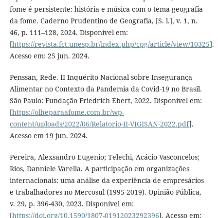
fome é persistente: história e música com o tema geografia
da fome. Caderno Prudentino de Geografia, [S. l.], v. 1, n.
46, p. 111–128, 2024. Disponível em:
[
https://revista.fct.unesp.br/index.php/cpg/article/view/10325
].
Acesso em: 25 jun. 2024.
Penssan, Rede. II Inquérito Nacional sobre Insegurança
Alimentar no Contexto da Pandemia da Covid-19 no Brasil.
São Paulo: Fundação Friedrich Ebert, 2022. Disponível em:
[
https://olheparaafome.com.br/wp-
content/uploads/2022/06/Relatorio-II-VIGISAN-2022.pdf
].
Acesso em 19 jun. 2024.
Pereira, Alexsandro Eugenio; Telechi, Acácio Vasconcelos;
Rios, Danniele Varella. A participação em organizações
internacionais: uma análise da experiência de empresários
e trabalhadores no Mercosul (1995-2019). Opinião Pública,
v. 29, p. 396-430, 2023. Disponível em:
[
https://doi.org/10.1590/1807-01912023292396
]. Acesso em: