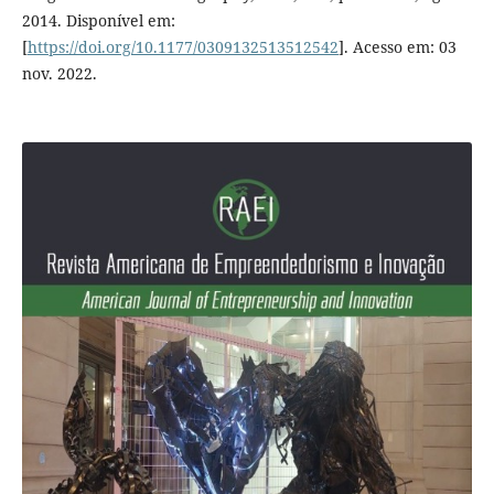
2014. Disponível em:
[
https://doi.org/10.1177/0309132513512542
]. Acesso em: 03
nov. 2022.