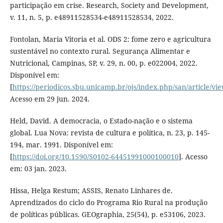
participação em crise. Research, Society and Development,
v. 11, n. 5, p. e48911528534-e48911528534, 2022.
Fontolan, Maria Vitoria et al. ODS 2: fome zero e agricultura
sustentável no contexto rural. Segurança Alimentar e
Nutricional, Campinas, SP, v. 29, n. 00, p. e022004, 2022.
Disponível em:
[
https://periodicos.sbu.unicamp.br/ojs/index.php/san/article/v
Acesso em 29 jun. 2024.
Held, David. A democracia, o Estado-nação e o sistema
global. Lua Nova: revista de cultura e política, n. 23, p. 145-
194, mar. 1991. Disponível em:
[
https://doi.org/10.1590/S0102-64451991000100010
]. Acesso
em: 03 jan. 2023.
Hissa, Helga Restum; ASSIS, Renato Linhares de.
Aprendizados do ciclo do Programa Rio Rural na produção
de políticas públicas. GEOgraphia, 25(54), p. e53106, 2023.