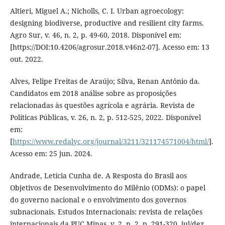
Altieri, Miguel A.; Nicholls, C. I. Urban agroecology:
designing biodiverse, productive and resilient city farms.
Agro Sur, v. 46, n. 2, p. 49-60, 2018. Disponível em:
[https://DOI:10.4206/agrosur.2018.v46n2-07]. Acesso em: 13
out. 2022.
Alves, Felipe Freitas de Araújo; Silva, Renan Antônio da.
Candidatos em 2018 análise sobre as proposições
relacionadas às questões agrícola e agrária. Revista de
Políticas Públicas, v. 26, n. 2, p. 512-525, 2022. Disponível
em:
[
https://www.redalyc.org/journal/3211/321174571004/html/
].
Acesso em: 25 jun. 2024.
Andrade, Letícia Cunha de. A Resposta do Brasil aos
Objetivos de Desenvolvimento do Milênio (ODMs): o papel
do governo nacional e o envolvimento dos governos
subnacionais. Estudos Internacionais: revista de relações
internacionais da PUC Minas, v. 2, n. 2, p. 291-320, jul/dez.