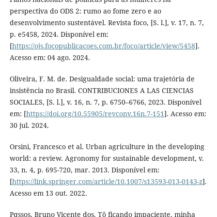
perspectiva do ODS 2: rumo ao fome zero e ao
desenvolvimento sustentável. Revista foco, [S. l.], v. 17, n. 7,
p. e5458, 2024. Disponível em:
[
https://ojs.focopublicacoes.com.br/foco/article/view/5458
].
Acesso em: 04 ago. 2024.
Oliveira, F. M. de. Desigualdade social: uma trajetória de
insistência no Brasil. CONTRIBUCIONES A LAS CIENCIAS
SOCIALES, [S. l.], v. 16, n. 7, p. 6750–6766, 2023. Disponível
em: [
https://doi.org/10.55905/revconv.16n.7-151
]. Acesso em:
30 jul. 2024.
Orsini, Francesco et al. Urban agriculture in the developing
world: a review. Agronomy for sustainable development, v.
33, n. 4, p. 695-720, mar. 2013. Disponível em:
[
https://link.springer.com/article/10.1007/s13593-013-0143-z
].
Acesso em 13 out. 2022.
Pqssos, Bruno Vicente dos. Tô ficando impaciente, minha