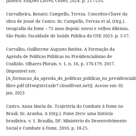
Janeiro: Edições Livres; Cebes, 2024. p. 217-255.
Carvalheira, Renato; Campello, Tereza. Conceitos-Chave da
obra de Josué de Castro. In: Campello, Tereza et al. (Org.).
Geografia da fome – 75 anos depois: novos e velhos dilemas.
São Paulo: Faculdade de Saúde Pública da USP, 2023. p. 5-17.
Carvalho, Guilherme Augusto Batista. A Formação da
Agenda de Políticas Públicas no Presidencialismo de
Coalizão. Olhares Plurais, v. 1, n. 16, p. 170-179, 2017.
Disponível em:
[A_formacao_da_agenda_de_politicas_publicas_no_presidenciali
libre.pdf (d1wqtxts1xzle7.cloudfront.net)]. Acesso em: 02
jan. 2023
Castro, Anna Maria de. Trajetória do Combate à Fome no
Brasil. In: Aranha, A (Org.). Fome Zero: uma história
brasileira. v. 1. Brasília, DF: Ministério do Desenvolvimento
Social e Combate à Fome, 2010, p. 18-25.