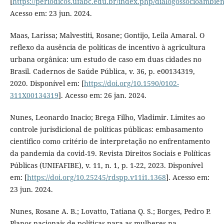
[
https://periodicos.ufabc.edu.br/index.php/dialogossocioambient
Acesso em: 23 jun. 2024.
Maas, Larissa; Malvestiti, Rosane; Gontijo, Leila Amaral. O
reflexo da ausência de políticas de incentivo à agricultura
urbana orgânica: um estudo de caso em duas cidades no
Brasil. Cadernos de Saúde Pública, v. 36, p. e00134319,
2020. Disponível em: [
https://doi.org/10.1590/0102-
311X00134319
]. Acesso em: 26 jan. 2024.
Nunes, Leonardo Inacio; Brega Filho, Vladimir. Limites ao
controle jurisdicional de políticas públicas: embasamento
cientifico como critério de interpretação no enfrentamento
da pandemia da covid-19. Revista Direitos Sociais e Políticas
Públicas (UNIFAFIBE), v. 11, n. 1, p. 1-22, 2023. Disponível
em: [
https://doi.org/10.25245/rdspp.v11i1.1368
]. Acesso em:
23 jun. 2024.
Nunes, Rosane A. B.; Lovatto, Tatiana Q. S.; Borges, Pedro P.
Planos nacionais de políticas para as mulheres na