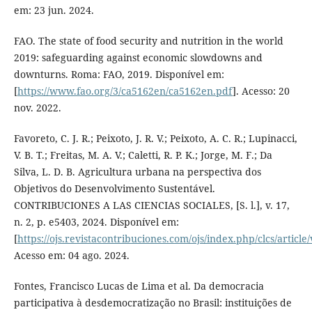
em: 23 jun. 2024.
FAO. The state of food security and nutrition in the world
2019: safeguarding against economic slowdowns and
downturns. Roma: FAO, 2019. Disponível em:
[
https://www.fao.org/3/ca5162en/ca5162en.pdf
]. Acesso: 20
nov. 2022.
Favoreto, C. J. R.; Peixoto, J. R. V.; Peixoto, A. C. R.; Lupinacci,
V. B. T.; Freitas, M. A. V.; Caletti, R. P. K.; Jorge, M. F.; Da
Silva, L. D. B. Agricultura urbana na perspectiva dos
Objetivos do Desenvolvimento Sustentável.
CONTRIBUCIONES A LAS CIENCIAS SOCIALES, [S. l.], v. 17,
n. 2, p. e5403, 2024. Disponível em:
[
https://ojs.revistacontribuciones.com/ojs/index.php/clcs/article
Acesso em: 04 ago. 2024.
Fontes, Francisco Lucas de Lima et al. Da democracia
participativa à desdemocratização no Brasil: instituições de