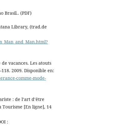
 Brasil.. (PDF)
ana Library, (trad.de
een_Man_and_Man.html?
de vacances. Les atouts
118. 2009. Disponible en:
tinerance-comme-mode-
ste : de l’art d’être
 Tourisme [En ligne], 14
DOI :