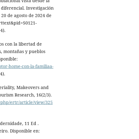
blacional vista desde la
diferencial. Investigación
l 20 de agosto de 2024 de
rttext&pid=S0121-
4).
s con la libertad de
s, montañas y pueblos
sponible:
tor-home-con-la-familiaa-
4).
eriality, Makeovers and
ourism Research, 16(2/3).
x.php/ertr/article/view/325
odernidade, 11 Ed .
iro. Disponible en: