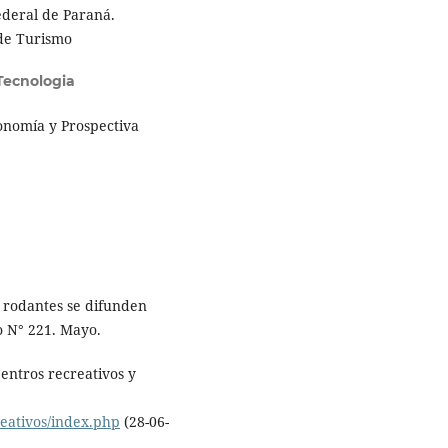
ederal de Paraná.
de Turismo
 Tecnologia
onomí­a y Prospectiva
 rodantes se difunden
o N° 221. Mayo.
entros recreativos y
eativos/index.php
(28-06-