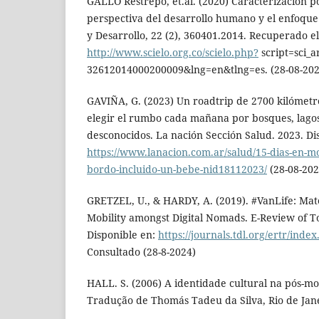
GALLO Restrepo, et.al. (2020) Caracterización po
perspectiva del desarrollo humano y el enfoque 
y Desarrollo, 22 (2), 360401.2014. Recuperado e
http://www.scielo.org.co/scielo.php?
script=sci_a
32612014000200009&lng=en&tlng=es. (28-08-202
GAVIÑA, G. (2023) Un roadtrip de 2700 kilómetro
elegir el rumbo cada mañana por bosques, lago
desconocidos. La nación Sección Salud. 2023. Di
https://www.lanacion.com.ar/salud/15-dias-en-mo
bordo-incluido-un-bebe-nid18112023/
(28-08-202
GRETZEL, U., & HARDY, A. (2019). #VanLife: Mat
Mobility amongst Digital Nomads. E-Review of T
Disponible en:
https://journals.tdl.org/ertr/inde
Consultado (28-8-2024)
HALL. S. (2006) A identidade cultural na pós-m
Tradução de Thomás Tadeu da Silva, Rio de Jane