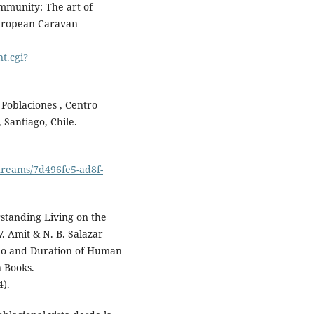
ommunity: The art of
 European Caravan
t.cgi?
 Poblaciones , Centro
 Santiago, Chile.
tstreams/7d496fe5-ad8f-
rstanding Living on the
. Amit & N. B. Salazar
empo and Duration of Human
n Books.
4).