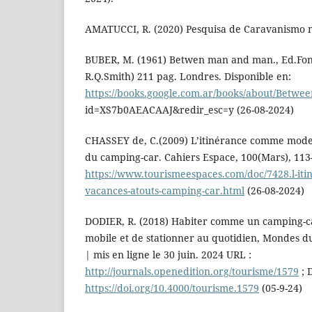
AMATUCCI, R. (2020) Pesquisa de Caravanismo no
BUBER, M. (1961) Betwen man and man., Ed.Font
R.Q.Smith) 211 pag. Londres. Disponible en:
https://books.google.com.ar/books/about/Betw
id=XS7b0AEACAAJ&redir_esc=y (26-08-2024)
CHASSEY de, C.(2009) L’itinérance comme mode 
du camping-car. Cahiers Espace, 100(Mars), 113–
https://www.tourismeespaces.com/doc/7428.l-i
vacances-atouts-camping-car.html
(26-08-2024)
DODIER, R. (2018) Habiter comme un camping-cari
mobile et de stationner au quotidien, Mondes du
| mis en ligne le 30 juin. 2024 URL :
http://journals.openedition.org/tourisme/1579
; 
https://doi.org/10.4000/tourisme.1579
(05-9-24)