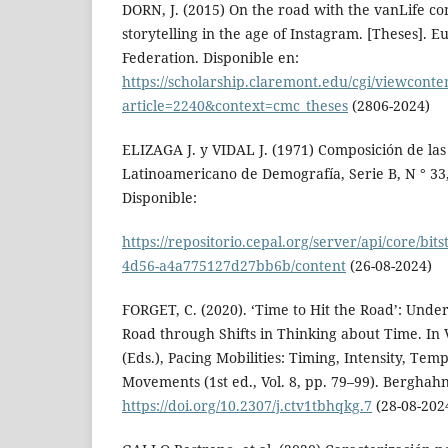
DORN, J. (2015) On the road with the vanLife c
storytelling in the age of Instagram. [Theses].
Federation. Disponible en:
https://scholarship.claremont.edu/cgi/viewconten
article=2240&context=cmc_theses
(2806-2024)
ELIZAGA J. y VIDAL J. (1971) Composición de las
Latinoamericano de Demografía, Serie B, N ° 33,
Disponible:
https://repositorio.cepal.org/server/api/core/bi
4d56-a4a775127d27bb6b/content
(26-08-2024)
FORGET, C. (2020). ‘Time to Hit the Road’: Unde
Road through Shifts in Thinking about Time. In V
(Eds.), Pacing Mobilities: Timing, Intensity, T
Movements (1st ed., Vol. 8, pp. 79–99). Berghah
https://doi.org/10.2307/j.ctv1tbhqkg.7
(28-08-202