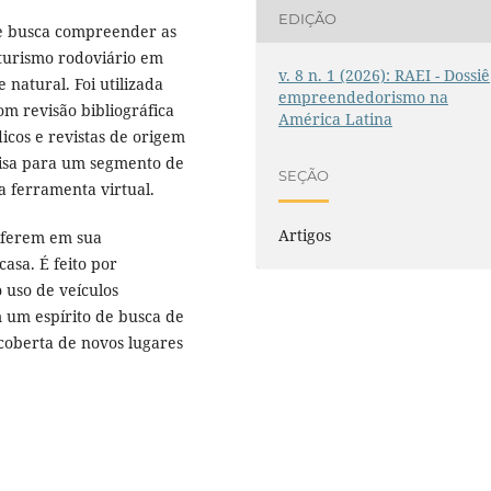
EDIÇÃO
 e busca compreender as
 turismo rodoviário em
v. 8 n. 1 (2026): RAEI - Dossiê
natural. Foi utilizada
empreendedorismo na
m revisão bibliográfica
América Latina
icos e revistas de origem
uisa para um segmento de
SEÇÃO
a ferramenta virtual.
Artigos
iferem em sua
asa. É feito por
 uso de veículos
em um espírito de busca de
scoberta de novos lugares