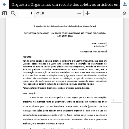
Orquestra Organismo: um recorte dos coletivos artí­sticos em Curitiba nos anos 2000.