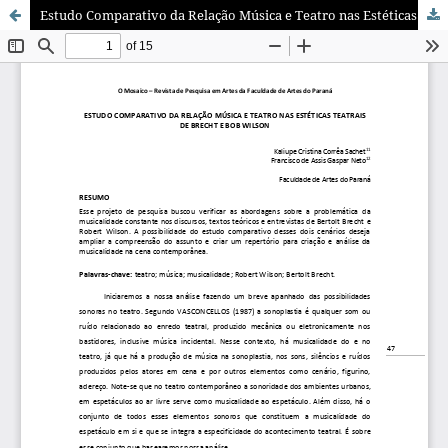
Estudo Comparativo da Relação Música e Teatro nas Estéticas Teatrais de Brecht e Bob Wilson.