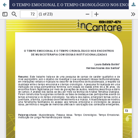
O TEMPO EMOCIONAL E O TEMPO CRONOLÓGICO NOS ENCONTROS DE MUSICOTERAPIA COM IDOSAS INSTITUCIONALIZADAS