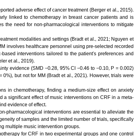
rted adverse effect of cancer treatment (Berger et al., 2015).
ularly linked to chemotherapy in breast cancer patients and is
s the need for non-pharmacological interventions to mitigate
eatment modalities and settings (Bradt et al., 2021; Nguyen et
 MM involves healthcare personnel using pre-selected recorded
based interventions tailored to the patient's preferences and
er et al., 2019).
tainty evidence (SMD −0.28, 95% CI −0.46 to −0.10, P = 0.002)
= 0%), but not for MM (Bradt et al., 2021). However, trials were
ons in chemotherapy, finding a medium-size effect on anxiety
 a significant effect of music interventions on CRF in a meta-
ind evidence of effect.
n-pharmacological interventions are essential to alleviate the
neity of samples and the limited number of trials, specifically
ng multiple music intervention groups.
emotherapy for CRF in two experimental groups and one control