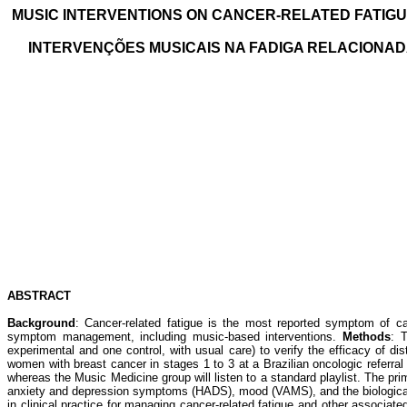
MUSIC INTERVENTIONS ON CANCER-RELATED FATIGU
INTERVENÇÕES MUSICAIS NA FADIGA RELACIONADA
ABSTRACT
Background
:
Cancer-related fatigue is the most reported symptom of c
symptom management, including music-based interventions.
Methods
: 
experimental and one control, with usual care) to verify the efficacy of di
women with breast cancer in stages 1 to 3 at a Brazilian oncologic referral 
whereas the Music Medicine group will listen to a standard playlist. The p
anxiety and depression symptoms (HADS), mood (VAMS), and the biological 
in clinical practice for managing cancer-related fatigue and other associa