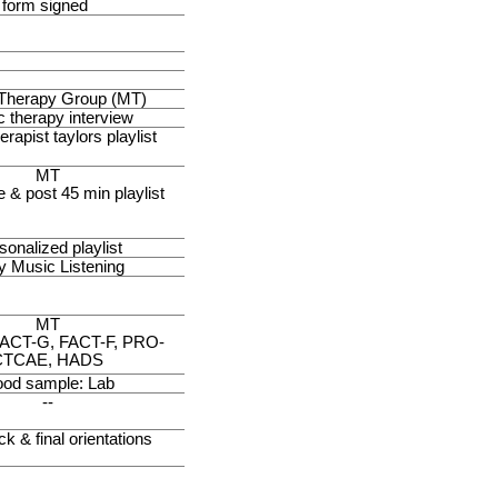
t form signed
Therapy Group (MT)
 therapy interview
rapist taylors playlist
MT
& post 45 min playlist
sonalized playlist
y Music Listening
MT
FACT-G, FACT-F, PRO-
CTCAE, HADS
ood sample: Lab
--
k & final orientations