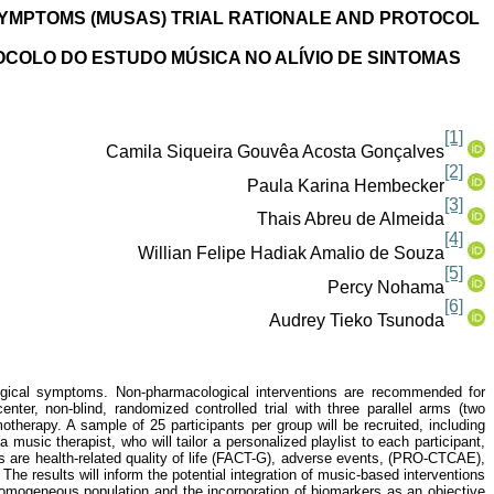
SYMPTOMS (MUSAS) TRIAL RATIONALE AND PROTOCOL
OCOLO DO ESTUDO MÚSICA NO ALÍVIO DE SINTOMAS
[1]
Camila Siqueira Gouvêa Acosta Gonçalves
[2]
Paula Karina Hembecker
[3]
Thais Abreu de Almeida
[4]
Willian Felipe Hadiak Amalio de Souza
[5]
Percy Nohama
[6]
Audrey Tieko Tsunoda
logical symptoms. Non-pharmacological interventions are recommended for
er, non-blind, randomized controlled trial with three parallel arms (two
otherapy. A sample of 25 participants per group will be recruited, including
music therapist, who will tailor a personalized playlist to each participant,
s are health-related quality of life (FACT-G), adverse events, (PRO-CTCAE),
: The results will inform the potential integration of music-based interventions
omogeneous population and the incorporation of biomarkers as an objective