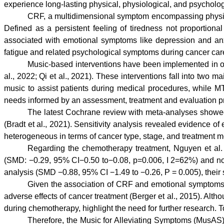
experience long-lasting physical, physiological, and psycholog
CRF, a multidimensional symptom encompassing physical,
Defined as a persistent feeling of tiredness not proportional
associated with emotional symptoms like depression and anxi
fatigue and related psychological symptoms during cancer care (
Music-based interventions have been implemented in onc
al., 2022; Qi et al., 2021). These interventions fall into t
music to assist patients during medical procedures, while MT
needs informed by an assessment, treatment and evaluation proc
The latest Cochrane review with meta-analyses showed 
(Bradt et al., 2021). Sensitivity analysis revealed evidence of
heterogeneous in terms of cancer type, stage, and treatment mo
Regarding the chemotherapy treatment, Nguyen et al. (
(SMD: −0.29, 95% CI−0.50 to−0.08, p=0.006, I 2=62%) and no si
analysis (SMD −0.88, 95% CI −1.49 to −0.26, P = 0.005), their s
Given the association of CRF and emotional symptoms wi
adverse effects of cancer treatment (Berger et al., 2015). Alt
during chemotherapy, highlight the need for further research.
Therefore, the Music for Alleviating Symptoms (MusAS) 