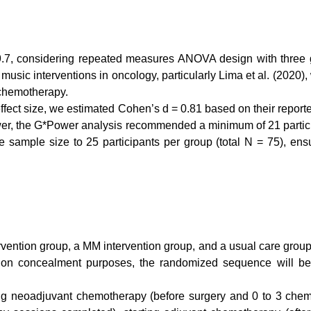
, considering repeated measures ANOVA design with three gro
usic interventions in oncology, particularly Lima et al. (2020), w
 chemotherapy.
e effect size, we estimated Cohen’s d = 0.81 based on their repo
wer, the G*Power analysis recommended a minimum of 21 participa
the sample size to 25 participants per group (total N = 75), ens
tervention group, a MM intervention group, and a usual care gro
tion concealment purposes, the randomized sequence will be
arting neoadjuvant chemotherapy (before surgery and 0 to 3 ch