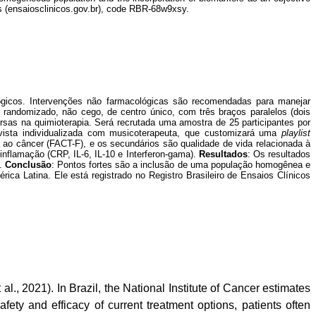
ials (ensaiosclinicos.gov.br), code RBR-68w9xsy.
lógicos. Intervenções não farmacológicas são recomendadas para manejar
randomizado, não cego, de centro único, com três braços paralelos (dois
ersas na quimioterapia. Será recrutada uma amostra de 25 participantes por
evista individualizada com musicoterapeuta, que customizará uma
playlist
 ao câncer (FACT-F), e os secundários são qualidade de vida relacionada à
flamação (CRP, IL-6, IL-10 e Interferon-gama).
Resultados
: Os resultados
.
Conclusão
:
Pontos fortes são a inclusão de uma população homogênea e
a Latina. Ele está registrado no Registro Brasileiro de Ensaios Clínicos
 2021). In Brazil, the National Institute of Cancer estimates
ty and efficacy of current treatment options, patients often