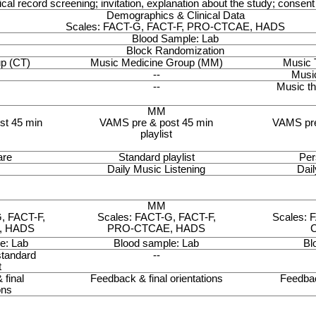
cal record screening; invitation, explanation about the study; consen
Demographics & Clinical Data
Scales: FACT-G, FACT-F, PRO-CTCAE, HADS
Blood Sample: Lab
Block Randomization
up (CT)
Music Medicine Group (MM)
Music 
--
Music
--
Music the
MM
st 45 min
VAMS pre & post 45 min
VAMS pre 
playlist
are
Standard playlist
Per
Daily Music Listening
Dail
MM
, FACT-F,
Scales: FACT-G, FACT-F,
Scales: 
, HADS
PRO-CTCAE, HADS
e: Lab
Blood sample: Lab
Bl
standard
--
t
final
Feedback & final orientations
Feedbac
ons