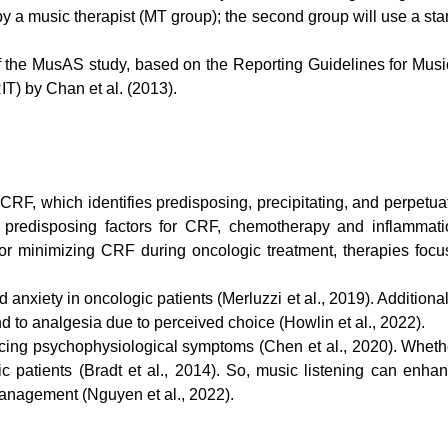
 by a music therapist (MT group); the second group will use a stan
 the MusAS study, based on the Reporting Guidelines for Music
T) by Chan et al. (2013).
RF, which identifies predisposing, precipitating, and perpetuati
 predisposing factors for CRF, chemotherapy and inflammatio
 For minimizing CRF during oncologic treatment, therapies foc
anxiety in oncologic patients (Merluzzi et al., 2019). Additional
nd to analgesia due to perceived choice (Howlin et al., 2022).
ing psychophysiological symptoms (Chen et al., 2020). Whether 
ogic patients (Bradt et al., 2014). So, music listening can en
management (Nguyen et al., 2022).