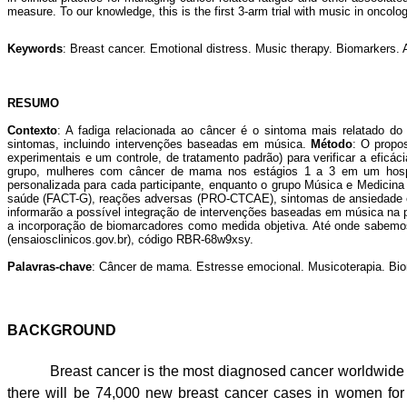
measure. To our
knowledge, this is the first 3-arm trial with music in oncolo
Keywords
:
Breast cancer. Emotional distress. Music therapy. Biomarkers. 
RESUMO
Contexto
: A fadiga relacionada ao câncer é o sintoma mais relatado do
sintomas, incluindo intervenções baseadas em música.
Método
:
O propos
experimentais e um controle, de tratamento padrão) para verificar a eficá
grupo, mulheres com câncer de mama nos estágios 1 a 3 em um hospital
personalizada para cada participante, enquanto o grupo Música e Medicin
saúde (FACT-G), reações adversas (PRO-CTCAE), sintomas de ansiedade e 
informarão a possível integração de intervenções baseadas em música na pr
a incorporação de biomarcadores como medida objetiva. Até onde sabemos,
(ensaiosclinicos.gov.br), código RBR-68w9xsy.
Palavras-chave
:
Câncer de mama. Estresse emocional. Musicoterapia. Bi
BACKGROU
Breast cancer is the most diagnosed cancer worldwide a
there will be 74,000 new breast cancer cases in women for t