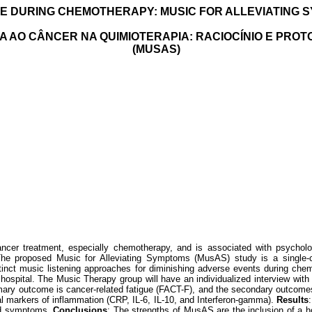
E DURING CHEMOTHERAPY: MUSIC FOR ALLEVIATING 
 AO CÂNCER NA QUIMIOTERAPIA: RACIOCÍNIO E PROT
(MUSAS)
ancer treatment, especially chemotherapy, and is associated with psycho
The proposed Music for Alleviating Symptoms (MusAS) study is a single-cent
stinct music listening approaches for diminishing adverse events during chem
hospital. The Music Therapy group will have an individualized interview with a 
rimary outcome is cancer-related fatigue (FACT-F), and the secondary outcome
markers of inflammation (CRP, IL-6, IL-10, and Interferon-gamma).
Results
ted symptoms.
Conclusions
:
The strengths of MusAS are the inclusion of a h