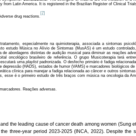
gy from Latin America. It is registered in the Brazilian Register of Clinical Tr
[7]
Adverse drug reactions.
 tratamento, especialmente na quimioterapia, associada a sintomas psico
to estudo Música no Alívio de Sintomas (MusAS) é um estudo controlado, 
cia de abordagens distintas de audição musical para diminuir as reações adv
 oncológico brasileiro de referência. O grupo Musicoterapia terá entr
a escutará uma
playlist
padronizada. O desfecho primário é fadiga relacionada
depressão (HADS), estados de humor (VAMS) e marcadores biológicos de in
ática clínica para manejar a fadiga relacionada ao câncer e outros sintomas
 esse é o primeiro estudo de três braços com música na oncologia da Améric
omarcadores. Reações adversas.
ND
nd the leading cause of cancer death among women (Sung et al.,
he three-year period 2023-2025 (INCA, 2022). Despite the safe