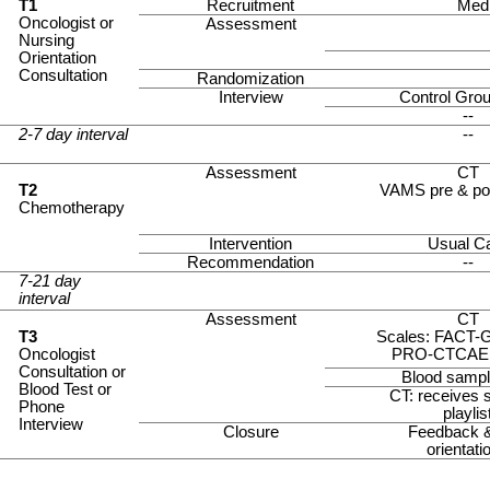
T1
Recruitment
Medi
Oncologist or
Assessment
Nursing
Orientation
Consultation
Randomization
Interview
Control Gro
--
2-7 day interval
--
Assessment
CT
T2
VAMS pre & po
Chemotherapy
Intervention
Usual C
Recommendation
--
7-21 day
interval
Assessment
CT
T3
Scales: FACT-G
Oncologist
PRO-CTCAE
Consultation or
Blood sampl
Blood Test or
CT: receives 
Phone
playlis
Interview
Closure
Feedback & 
orientati