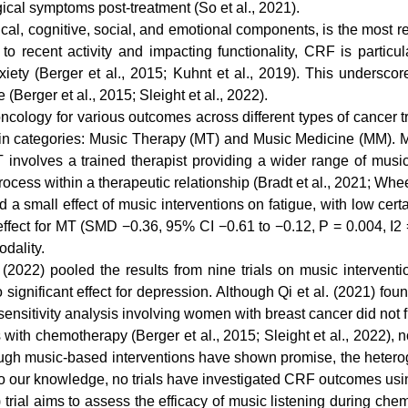
ical symptoms post-treatment (So et al., 2021).
 cognitive, social, and emotional components, is the most repo
 to recent activity and impacting functionality, CRF is partic
ety (Berger et al., 2015; Kuhnt et al., 2019). This underscore
Berger et al., 2015; Sleight et al., 2022).
ology for various outcomes across different types of cancer tr
wo main categories: Music Therapy (MT) and Music Medicine (MM).
 involves a trained therapist providing a wider range of music-
ess within a therapeutic relationship (Bradt et al., 2021; Wheel
a small effect of music interventions on fatigue, with low cer
 effect for MT (SMD −0.36, 95% CI −0.61 to −0.12, P = 0.004, I2 
dality.
2022) pooled the results from nine trials on music interventi
gnificant effect for depression. Although Qi et al. (2021) found
ensitivity analysis involving women with breast cancer did not f
th chemotherapy (Berger et al., 2015; Sleight et al., 2022), no
hough music-based interventions have shown promise, the heteroge
 To our knowledge, no trials have investigated CRF outcomes usi
trial aims to assess the efficacy of music listening during ch