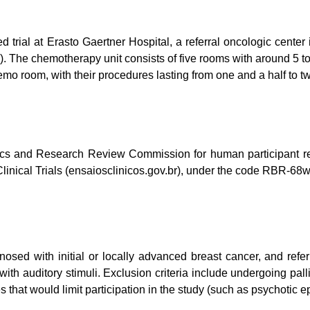
 trial at Erasto Gaertner Hospital, a referral oncologic center i
. The chemotherapy unit consists of five rooms with around 5 to
emo room, with their procedures lasting from one and a half to t
Ethics and Research Review Commission for human participant 
 Clinical Trials (ensaiosclinicos.gov.br), under the code RBR-68
gnosed with initial or locally advanced breast cancer, and r
with auditory stimuli. Exclusion criteria include undergoing pall
 that would limit participation in the study (such as psychotic ep