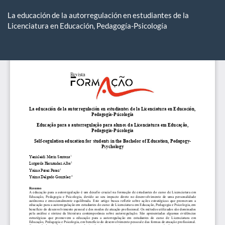
Voltar
aos
La educación de la autorregulación en estudiantes de la
Detalhes
Licenciatura en Educación, Pedagogía-Psicología
do
Artigo
Ba
Ba
P