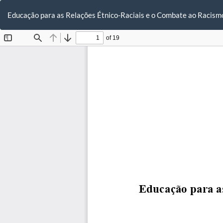
Voltar
aos
Educação para as Relações Étnico-Raciais e o Combate ao Racismo
Detalhes
do
Artigo